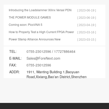
Introducing the Loadslammer Xilinx Versal PDN
[ 2023-06-19 ]
Test Tools
THE POWER MODULE GAMES
[ 2023-06-19 ]
Coming soon: PicoVNA 5
[ 2023-04-19 ]
How to Properly Test a High Current FPGA Power
[ 2023-03-16 ]
Distribution Network
Power Stamp Alliance Announces New
[ 2023-03-15 ]
Specification for Controller Stamp
TEL:
0755-23012596
/
17727886464
E-MAIL:
Sales@ForeNext.com
FAX:
0755-23012596
ADDR:
1911, Wanting Building 1,Baoyuan
Road,Xixiang,Bao'an District,Shenzhen