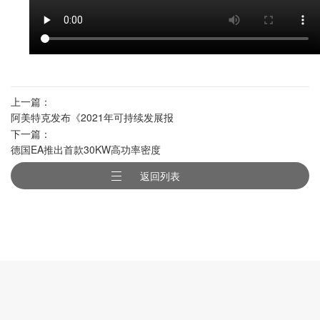
上一篇：
阿美特克发布《2021年可持续发展报
下一篇：
告》
德国EA推出首款30KW高功率密度
（4U）双向直流电源
返回列表