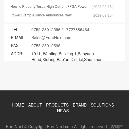
How to Properly Test a High Current FPGA Power
[ 2023-03-16 ]
Distribution Network
Power Stamp Alliance Announces New
[ 2023-03-15 ]
Specification for Controller Stamp
TEL:
0755-23012596
/
17727886464
E-MAIL:
Sales@ForeNext.com
FAX:
0755-23012596
ADDR:
1911, Wanting Building 1,Baoyuan
Road,Xixiang,Bao'an District,Shenzhen
HOME
ABOUT
PRODUCTS
BRAND
SOLUTIONS
NEWS
ForeNext © Copyright ForeNext.com All rights reserved，深圳市