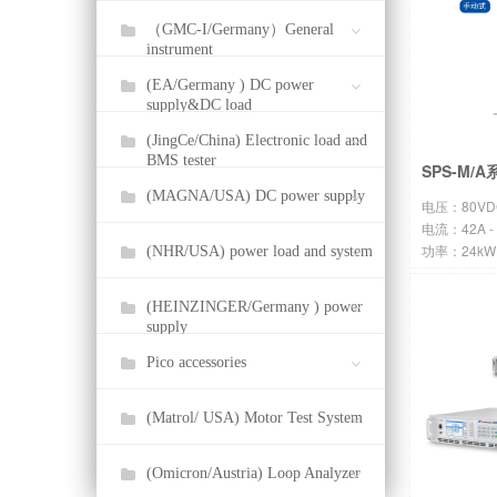
（GMC-I/Germany）General
instrument
(EA/Germany ) DC power
supply&DC load
(JingCe/China) Electronic load and
BMS tester
SPS-M/
(MAGNA/USA) DC power supply
电压：80VDC
电流：42A - 
功率：24kW 
(NHR/USA) power load and system
(HEINZINGER/Germany ) power
supply
Pico accessories
(Matrol/ USA) Motor Test System
(Omicron/Austria) Loop Analyzer