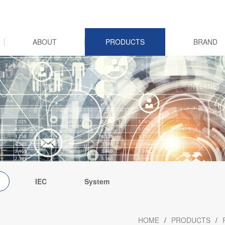
ABOUT
PRODUCTS
BRAND
IEC
System
integration
cs
HOME
/
PRODUCTS
/