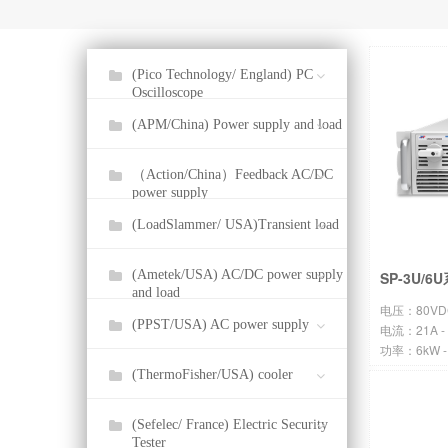
(Pico Technology/ England) PC
Oscilloscope
(APM/China) Power supply and load
（Action/China）Feedback AC/DC
power supply
(LoadSlammer/ USA)Transient load
(Ametek/USA) AC/DC power supply
SP-3U/
and load
电压：80VDC
(PPST/USA) AC power supply
电流：21A - 
功率：6kW -
(ThermoFisher/USA) cooler
(Sefelec/ France) Electric Security
Tester