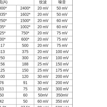
(A)
纹波
噪音
000*
2400*
20 mV
50 mV
335*
1602*
20 mV
50 mV
250*
1500*
20 mV
60 mV
35*
1002*
20 mV
60 mV
25*
750*
20 mV
75 mV
00*
600*
20 mV
75 mV
417
500
20 mV
75 mV
313
375
20 mV
100 mV
250
300
20 mV
100 mV
156
188
25 mV
150 mV
125
150
25 mV
175 mV
100
120
30 mV
200 mV
76
91
30 mV
200 mV
63
75
30 mV
300 mV
50
60
50mV
350mV
42
50
60 mV
350 mV