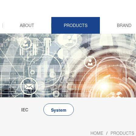
ABOUT
PRODUCTS
BRAND
IEC
System
cs
integration
HOME
/
PRODUCTS