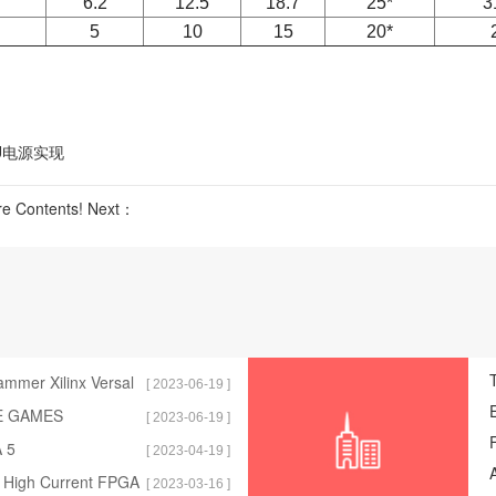
6.2
12.5
18.7
25*
3
5
10
15
20*
3U电源实现
e Contents! Next：
ammer Xilinx Versal
[ 2023-06-19 ]
E GAMES
[ 2023-06-19 ]
 5
[ 2023-04-19 ]
a High Current FPGA
[ 2023-03-16 ]