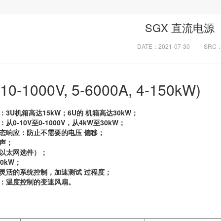
SGX 直流电源
DATE：2021-07-30
SRC
10-1000V, 5-6000A, 4-150kW)
：3U机箱高达15kW；6U的 机箱高达30kW；
：从0-10V至0-1000V，从4kW至30kW；
瞬态响应：防止不需要的电压 偏移；
噪声；
（以太网选件）；
50kW；
：灵活的系统控制，加速测试 过程度；
低：温度控制的变速风扇。