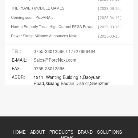
Test Tools
THE POWER MODULE GAMES
[ 2023-06-19 ]
Coming soon: PicoVNA 5
[ 2023-04-19 ]
How to Properly Test a High Current FPGA Power
[ 2023-03-16 ]
Distribution Network
Power Stamp Alliance Announces New
[ 2023-03-15 ]
Specification for Controller Stamp
TEL:
0755-23012596
/
17727886464
E-MAIL:
Sales@ForeNext.com
FAX:
0755-23012596
ADDR:
1911, Wanting Building 1,Baoyuan
Road,Xixiang,Bao'an District,Shenzhen
HOME
ABOUT
PRODUCTS
BRAND
SOLUTIONS