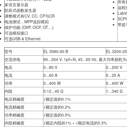
所有
多语言显示器
远程控
阶跃式函数发生器
Lab
调整模式有CV, CC, CP与CR
SCP
电池测试，MPP追踪模拟
带提
保护功能 (OVP, OCP, OT…)
可选模拟接口
可选USB & Ethernet
型号
EL 3080-60 B
EL 3200-25
交流供电
90...264 V, 1ph+N, 45...65 Hz, 最大功率损耗为
电压
0...80 V
0...200 V
电流
0...60 A
0...25 A
功率
0...400 W
0...400 W
内阻
0.12...40 Ω
1...340 Ω
电压精确度
≤额定值的0.1%
电流精确度
≤额定值的0.2%
功率精确度
≤额定值的0.5%
内阻精确度
≤额定内阻的1% + ≤额定电流的0.3%