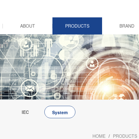
ABOUT
PRODUCTS
BRAND
IEC
System
cs
integration
HOME
/
PRODUCTS