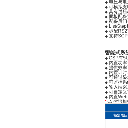
电压与电
◆
可模拟充
◆
具有过压/
◆
面板配备
◆
配备后门
◆
List/S
◆
标配RS23
◆
支持SCPI
◆
智能式系
CSP有5
◆
内置功率
◆
提供效率
◆
内置计时
◆
可通过显
◆
可监控系
◆
输入端采
◆
可自定义
◆
内置Web
◆
*
CSP型号相