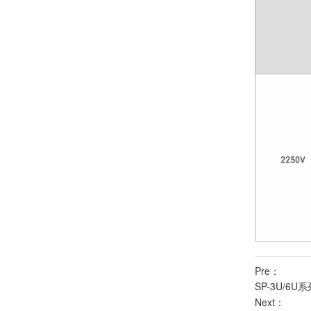
Pre：
SP-3U/6
Next：