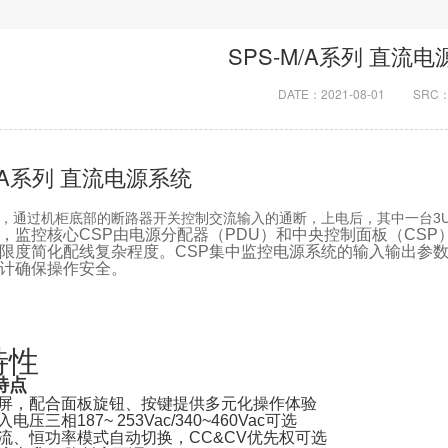
SPS-M/A系列 直流
DATE：2021-08-01
SRC
M/A系列 直流电源系统
，通过机柜底部的断路器开关控制交流输入的通断，上电后，其中一台3
，监控核心CSP由电源分配器（PDU）和中央控制面板（CSP）
限度简化配线复杂程度。CSP集中监控电源系统的输入输出参
计确保操作安全。
特性
特点
屏，配合面板旋钮、按键提供多元化操作体验
压三相187~ 253Vac/340~460Vac可选
流、恒功率模式自动切换，CC&CV优先权可选