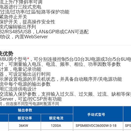
流上升/下降斜率可调
电器进行三段式充电
过流/过功率/过温/短路等保护功能
紧急停止开关
保护开关，提高操作安全性
tep模式编辑输出序列
2/RS485/USB，LAN&GPIB或CAN可选配
协议，内置WebServer
统优势
U/8U两个型号
*
，可分别连接控制5台/10台3U电源或3台/5台6U
计，可测量输入电压、电流、频率、相位、功率因数等参数
计算，电量记录功能
器，可设定输出运行时间
示屏设置电源的开关机状态，并具备自动顺序开/关电源功能
统中每个电源的输出参数
用汇流排供电设计
交流输入保护参数，支持输入过欠压、过欠频、过流、缺相等保
Server，可监/控CSP所有功能
同，但连接不同型号电源时配置不同