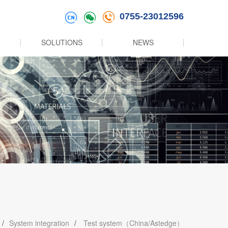
0755-23012596
SOLUTIONS
NEWS
/
System integration
/
Test system（China/Astedge）