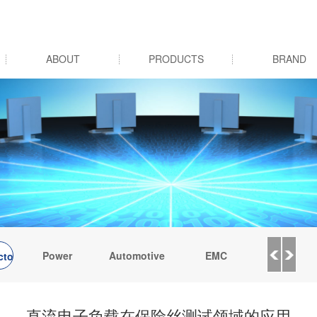
ABOUT
PRODUCTS
BRAND
Power
Automotive
EMC
Photovolta
tor
electronics
inverter a
直流电子负载在保险丝测试领域的应用
energy