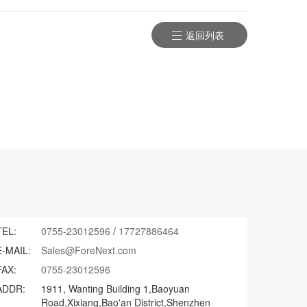
返回列表
TEL:
0755-23012596
/
17727886464
E-MAIL:
Sales@ForeNext.com
FAX:
0755-23012596
ADDR:
1911, Wanting Building 1,Baoyuan
Road,Xixiang,Bao'an District,Shenzhen