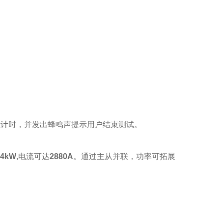
止计时，并发出蜂鸣声提示用户结束测试。
.4kW
,电流可达
2880A
。通过主从并联，功率可拓展