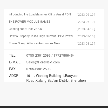
Introducing the Loadslammer Xilinx Versal PDN
[ 2023-06-19 ]
Test Tools
THE POWER MODULE GAMES
[ 2023-06-19 ]
Coming soon: PicoVNA 5
[ 2023-04-19 ]
How to Properly Test a High Current FPGA Power
[ 2023-03-16 ]
Distribution Network
Power Stamp Alliance Announces New
[ 2023-03-15 ]
Specification for Controller Stamp
TEL:
0755-23012596
/
17727886464
E-MAIL:
Sales@ForeNext.com
FAX:
0755-23012596
ADDR:
1911, Wanting Building 1,Baoyuan
Road,Xixiang,Bao'an District,Shenzhen