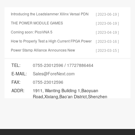
Introducing the Loadslammer Xilinx Versal PDN
[ 2023-06-19 ]
Test Tools
THE POWER MODULE GAMES
[ 2023-06-19 ]
Coming soon: PicoVNA 5
[ 2023-04-19 ]
How to Properly Test a High Current FPGA Power
[ 2023-03-16 ]
Distribution Network
Power Stamp Alliance Announces New
[ 2023-03-15 ]
Specification for Controller Stamp
TEL:
0755-23012596
/
17727886464
E-MAIL:
Sales@ForeNext.com
FAX:
0755-23012596
ADDR:
1911, Wanting Building 1,Baoyuan
Road,Xixiang,Bao'an District,Shenzhen