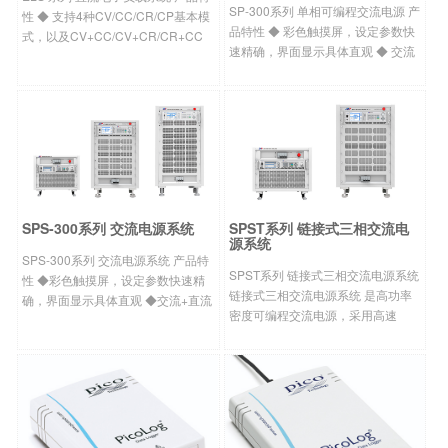
SP-300系列 单相可编程交流电源 产
性 ◆ 支持4种CV/CC/CR/CP基本模
品特性 ◆ 彩色触摸屏，设定参数快
式，以及CV+CC/CV+CR/CR+CC
速精确，界面显示具体直观 ◆ 交流
复合工作模式 ◆ 电流上升、下降斜
+直流输出模式，可设定电平偏移量
率可设，CV环路反馈速度可调 ◆ 超
◆ 可设定开/关机相位角，0~359.9
高精度的电压及电流量测 ◆
◆ 输出频率
SPS-300系列 交流电源系统
SPST系列 链接式三相交流电
源系统
SPS-300系列 交流电源系统 产品特
SPST系列 链接式三相交流电源系统
性 ◆彩色触摸屏，设定参数快速精
链接式三相交流电源系统 是高功率
确，界面显示具体直观 ◆交流+直流
密度可编程交流电源，采用高速
输出模式，可设定电平偏移量 ◆可
DSP+CPLD控制，高频PWM功率技
设定开/关机相位角，0~359.9 ◆输
术，主动PFC设计，既可实现交/直
出频率15~1000H
流稳定输出， 也可实现