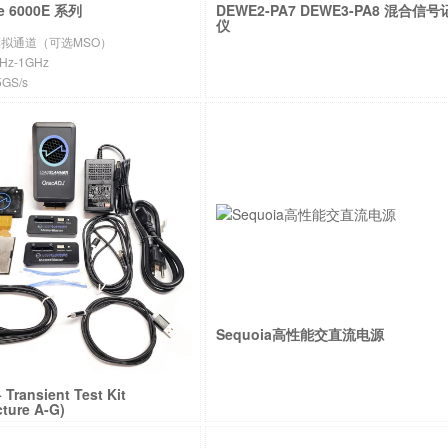
e 6000E 系列
DEWE2-PA7 DEWE3-PA8 混合信
仪
8模拟通道（可选MSO）
z-1GHz
GS/s
 FlexRes® ADC
Sequoia高性能交直流电源
Transient Test Kit
cture A-G)