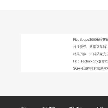
PicoScope3000E斩
行业资讯 | 数据采集
测试领域的应用
精采万象 | 中科采象
Pico Technology
波器
SGA可编程耗材帮助