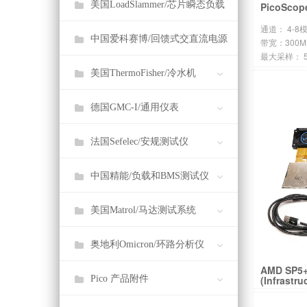
美国LoadSlammer/芯片瞬态负载
PicoScop
通道： 4-
中国爱科赛博/回馈式交直流电源
带宽：300MH
最大采样： 5
8 位至 12 位
美国ThermoFisher/冷水机
德国GMC-I/通用仪表
法国Sefelec/安规测试仪
中国精能/负载和BMS测试仪
美国Matrol/马达测试系统
奥地利Omicron/环路分析仪
AMD SP5+ 
Pico 产品附件
(Infrastru