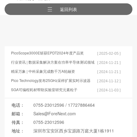
返回列表
PicoScope3000E斩获EPDT2024年度产品奖
[ 2025-02-05 ]
行业资讯 | 数据采集解决方案在功率半导体测试领域
[ 2024-11-21 ]
的应用
精采万象 | 中科采象完成数千万A轮融资
[ 2024-11-21 ]
Pico Technology发布25GHz采样扩展实时示波器
[ 2024-11-12 ]
SGA可编程耗材帮助实验室研究元素粒子
[ 2024-11-03 ]
电话：
0755-23012596
/
17727886464
邮箱：
Sales@ForeNext.com
传真：
0755-23012596
地址：
深圳市宝安区西乡宝源路万庭大厦1栋1911