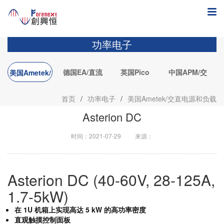
功率电子
德国EA/直流
英国Pico
中国APM/交
美国Ametek/
电源&直流负
Technology/PC
直电源和负载
L
交直电源和负
首页
/
功率电子
/
美国Ametek/交直电源和负载
载
示波器
载
Asterion DC
时间：2021-07-29
来源：
Asterion DC (40-60V, 28-125A,
1.7-5kW)
在 1U 机箱上实现高达 5 kW 的高功率密度
直观触摸控制面板