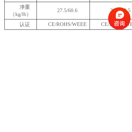
净重
27.5/60.6
36.1/79.5
（kg/lb）
CE/ROHS/WEEE
CE/ROHS/W
认证