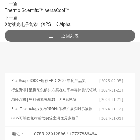
上一篇：
Thermo Scientific™ VersaCool™
下一篇：
X射线光电子能谱（XPS）K-Alpha
返回列表
PicoScope3000E斩获EPDT2024年度产品奖
[ 2025-02-05 ]
行业资讯 | 数据采集解决方案在功率半导体测试领域
[ 2024-11-21 ]
的应用
精采万象 | 中科采象完成数千万A轮融资
[ 2024-11-21 ]
Pico Technology发布25GHz采样扩展实时示波器
[ 2024-11-12 ]
SGA可编程耗材帮助实验室研究元素粒子
[ 2024-11-03 ]
电话：
0755-23012596
/
17727886464