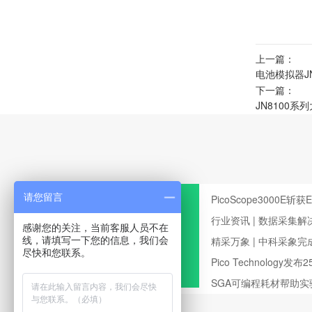
上一篇：
电池模拟器JN
下一篇：
JN8100
请您留言
PicoScope3000E斩
行业资讯 | 数据采集
感谢您的关注，当前客服人员不在
测试领域的应用
精采万象 | 中科采象
线，请填写一下您的信息，我们会
尽快和您联系。
Pico Technology
波器
SGA可编程耗材帮助