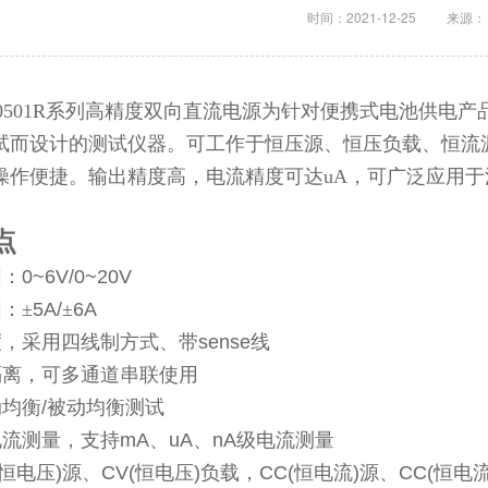
时间：2021-12-25
来源：
I20501R系列高精度双向直流电源为针对便携式电池供电
试而设计的测试仪器。可工作于恒压源、恒压负载、恒流
操作便捷。输出精度高，电流精度可达
uA
，可广泛应用于
点
围：
0~6V/0~20V
：±
5A/
±
6A
度，采用四线制方式、带
sense
线
隔离，可多通道串联使用
动均衡
/
被动均衡测试
电流测量，支持
mA
、
uA
、
nA
级电流测量
恒电压
)
源、
CV(
恒电压
)
负载，
CC(
恒电流
)
源、
CC(
恒电