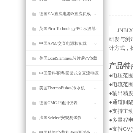
德国EA/直流电源&直流负载
英国Pico Technology/PC 示波器
JNB
研发与测
中国APM/交直电源和负载
计方式，
美国LoadSlammer/芯片瞬态负载
产品特
中国爱科赛博/回馈式交直流电源
●
电压范
●
电流范围
美国ThermoFisher/冷水机
●
输出精
●
通道间
德国GMC-I/通用仪表
●
支持主
法国Sefelec/安规测试仪
●
多量程
●
支持
CV(
中国精能/负载和BMS测试仪