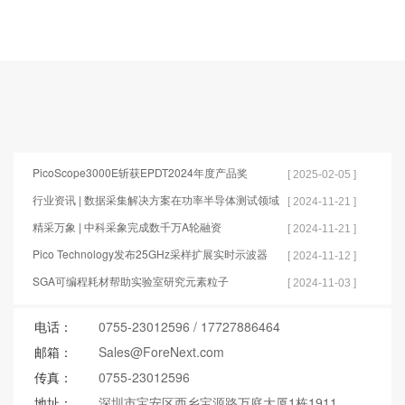
PicoScope3000E斩获EPDT2024年度产品奖
[ 2025-02-05 ]
行业资讯 | 数据采集解决方案在功率半导体测试领域
[ 2024-11-21 ]
的应用
精采万象 | 中科采象完成数千万A轮融资
[ 2024-11-21 ]
Pico Technology发布25GHz采样扩展实时示波器
[ 2024-11-12 ]
SGA可编程耗材帮助实验室研究元素粒子
[ 2024-11-03 ]
电话：
0755-23012596
/
17727886464
邮箱：
Sales@ForeNext.com
传真：
0755-23012596
地址：
深圳市宝安区西乡宝源路万庭大厦1栋1911