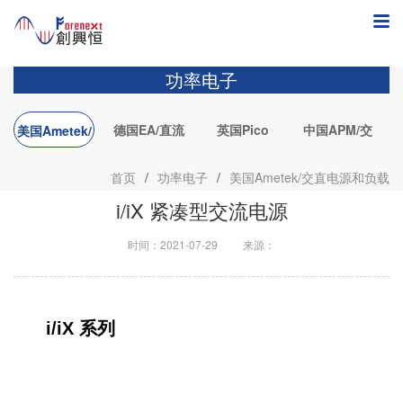
功率电子
德国EA/直流
英国Pico
中国APM/交
美国Ametek/
电源&直流负
Technology/PC
直电源和负载
L
交直电源和负
首页
/
功率电子
/
美国Ametek/交直电源和负载
载
示波器
载
i/iX 紧凑型交流电源
时间：2021-07-29
来源：
i/iX 系列