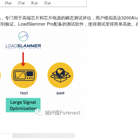
系列产品，专门用于高端芯片和芯片电源的瞬态测试评估，用户模拟高达3200A/us，
验证。LoadSlammer Pro配备的测试软件，使得测试变得简单高