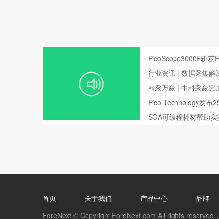
PicoScope3000E斩
行业资讯 | 数据采集
测试领域的应用
精采万象 | 中科采象
Pico Technology
波器
SGA可编程耗材帮助
首页
关于我们
产品中心
品牌
ForeNext © Copyright ForeNext.com All rights