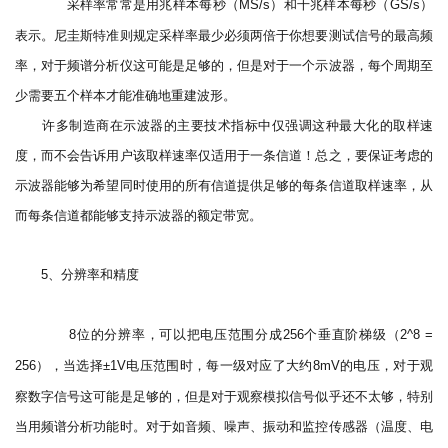
采样率常常是用兆样本每秒（
）和千兆样本每秒（
）
MS/s
GS/s
表示。尼圭斯特准则规定采样率最少必须两倍于你想要测试信号的最高频
率，对于频谱分析仪这可能是足够的，但是对于一个示波器，每个周期至
少需要五个样本才能准确地重建波形。
许多制造商在示波器的主要技术指标中仅强调这种最大化的取样速
度，而不会告诉用户该取样速率仅适用于一条信道！总之，要保证考虑的
示波器能够为希望同时使用的所有信道提供足够的每条信道取样速率，从
而每条信道都能够支持示波器的额定带宽。
、分辨率和精度
5
位的分辨率，可以把电压范围分成
个垂直阶梯级（
8
256
2^8 =
），当选择
电压范围时，每一级对应了大约
的电压，对于观
256
±1V
8mV
察数字信号这可能是足够的，但是对于观察模拟信号似乎还不太够，特别
当用频谱分析功能时。对于如音频、噪声、振动和监控传感器（温度、电