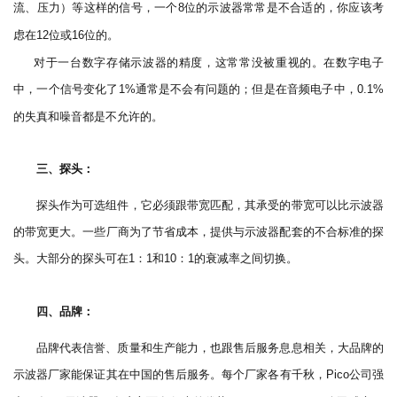
流、压力）等这样的信号，一个
位的示波器常常是不合适的，你应该考
8
虑在
位或
位的。
12
16
对于一台数字存储示波器的精度，这常常没被重视的。在数字电子
中，一个信号变化了
通常是不会有问题的；但是在音频电子中，
1%
0.1%
的失真和噪音都是不允许的。
三、探头：
探头作为可选组件，它必须跟带宽匹配，其承受的带宽可以比示波器
的带宽更大。一些厂商为了节省成本，提供与示波器配套的不合标准的探
头。大部分的探头可在
：
和
：
的衰减率之间切换。
1
1
10
1
四、品牌：
品牌代表信誉、质量和生产能力，也跟售后服务息息相关，大品牌的
示波器厂家能保证其在中国的售后服务。
每个厂家各有千秋，
公司强
Pico