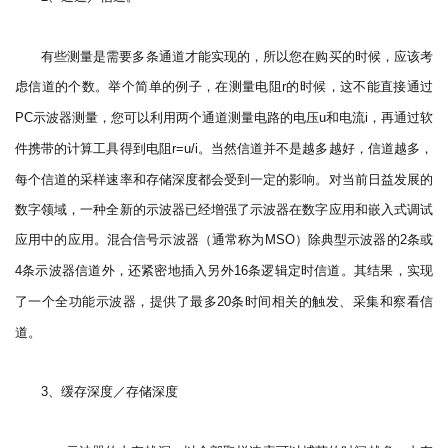
有些测量是需要多条通道才能实现的，所以您在购买的时候，应该考
虑信道的个数。举个简单的例子，在测量电阻
的时候，这不能直接通过
r
示波器测量，您可以利用两个通道测量电路的电压
和电流
，再通过软
PC
u
i
件携带的计算工具得到电阻
。当然信道并不是越多越好，信道越多，
r=u/i
每个信道的采样速率和存储深度都会受到一定的影响。对当前日益发展的
数字领域，一种全新的示波器已经增强了示波器在数字应用和嵌入式调试
应用中的应用。混合信号示波器（通常称为
）除典型示波器的
条或
MSO
2
条示波器信道外，还紧密地插入另外
条逻辑定时信道。其结果，实现
4
16
了一个全功能示波器，提供了最多
条时间相关的触发、采集和察看信
20
道。
、缓存深度／存储深度
3