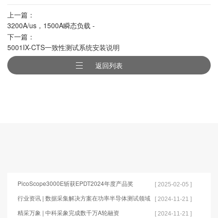
上一篇：
3200A/us，1500A瞬态负载 -
下一篇：
LoadSlammer Pro 系列
5001IX-CTS一致性测试系统安装说明
返回列表
PicoScope3000E斩获EPDT2024年度产品奖
[ 2025-02-05 ]
行业资讯 | 数据采集解决方案在功率半导体测试领域
[ 2024-11-21 ]
的应用
精采万象 | 中科采象完成数千万A轮融资
[ 2024-11-21 ]