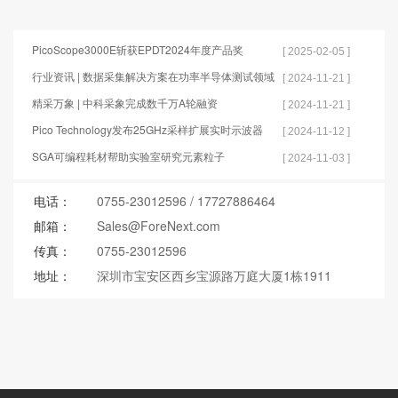
PicoScope3000E斩获EPDT2024年度产品奖
[ 2025-02-05 ]
行业资讯 | 数据采集解决方案在功率半导体测试领域
[ 2024-11-21 ]
的应用
精采万象 | 中科采象完成数千万A轮融资
[ 2024-11-21 ]
Pico Technology发布25GHz采样扩展实时示波器
[ 2024-11-12 ]
SGA可编程耗材帮助实验室研究元素粒子
[ 2024-11-03 ]
电话：
0755-23012596
/
17727886464
邮箱：
Sales@ForeNext.com
传真：
0755-23012596
地址：
深圳市宝安区西乡宝源路万庭大厦1栋1911