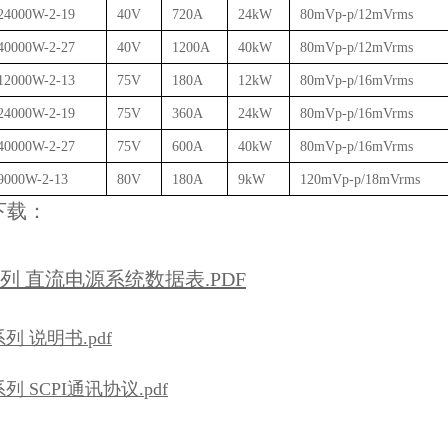
4000W-2-19
40V
720A
24kW
80mVp-p/12mVrms
0000W-2-27
40V
1200A
40kW
80mVp-p/12mVrms
2000W-2-13
75V
180A
12kW
80mVp-p/16mVrms
4000W-2-19
75V
360A
24kW
80mVp-p/16mVrms
0000W-2-27
75V
600A
40kW
80mVp-p/16mVrms
000W-2-13
80V
180A
9kW
120mVp-p/18mVrms
下载：
系列 直流电源系统数据表.PDF
系列 说明书.pdf
系列 SCPI通讯协议.pdf