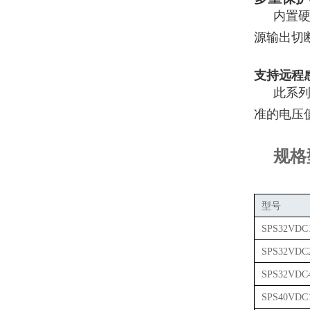
内置
源输出切
支持远程
此系
准的电压
规格
型号
SPS32VDC1
SPS32VDC2
SPS32VDC4
SPS40VDC1