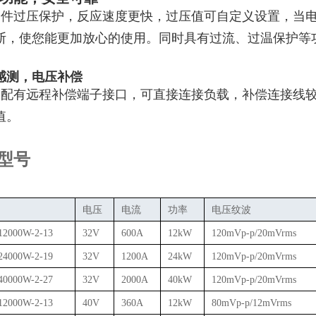
硬件过压保护，反应速度更快，过压值可自定义设置，当
断，使您能更加放心的使用。
同时具有过流、过温保护等
感测，电压补偿
列配有远程补偿端子接口，可直接连接负载，补偿连接线
值。
型号
电压
电流
功率
电压纹波
2000W-2-13
32V
600A
12kW
120mVp-p/20mVrms
4000W-2-19
32V
1200A
24kW
120mVp-p/20mVrms
0000W-2-27
32V
2000A
40kW
120mVp-p/20mVrms
2000W-2-13
40V
360A
12kW
80mVp-p/12mVrms