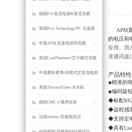
德国EA/直流电源&直流负载
英国Pico Technology/PC 示波器
AP
的电压和
中国APM/交直电源和负载
应用。用
准通讯接
美国LoadSlammer/芯片瞬态负载
中国爱科赛博/回馈式交直流电源
产品特性
精准的电
◆
美国ThermoFisher/冷水机
编码旋
◆
◆标配RS2
德国GMC-I/通用仪表
◆远程感
法国Sefelec/安规测试仪
◆支持定电
◆具有Li
中国精能/负载和BMS测试仪