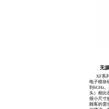
无源X
XF系
电子模块
到6GH
头）相比
很小尺寸
顾客的需