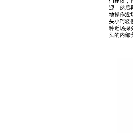
们建议，
源，然后
地操作近
头小巧轻
种近场探
头的内部