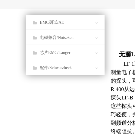
EMC测试/AE
EMC测试系统
电磁兼容/Noiseken
射频功率放大器
电磁兼容测试产品
芯片EMC/Langer
无源LF
LF
音频功率放大器
抗干扰开发系统 & 干扰放射开发系
配件/Schwarzbeck
测量电子
统
的探头，
EMC电磁兼容测试配件
R 40
探头LF-B
这些探头
巧轻便，
到频谱分
终端阻抗