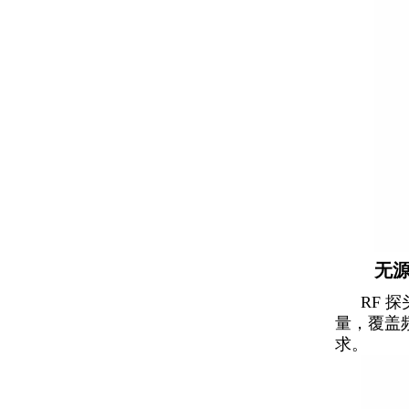
无源R
RF 
量，覆盖频
求。