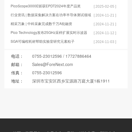
PicoScope3000E斩获EPDT2024年度产品奖
[ 2025-02-05 ]
行业资讯 | 数据采集解决方案在功率半导体测试领域
[ 2024-11-21 ]
的应用
精采万象 | 中科采象完成数千万A轮融资
[ 2024-11-21 ]
Pico Technology发布25GHz采样扩展实时示波器
[ 2024-11-12 ]
SGA可编程耗材帮助实验室研究元素粒子
[ 2024-11-03 ]
电话：
0755-23012596
/
17727886464
邮箱：
Sales@ForeNext.com
传真：
0755-23012596
地址：
深圳市宝安区西乡宝源路万庭大厦1栋1911