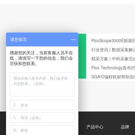
请您留言
PicoScope3000E斩
行业资讯 | 数据采集
感谢您的关注，当前客服人员不在
测试领域的应用
精采万象 | 中科采象
线，请填写一下您的信息，我们会
尽快和您联系。
Pico Technology
波器
SGA可编程耗材帮助
首页
关于我们
产品中心
品牌