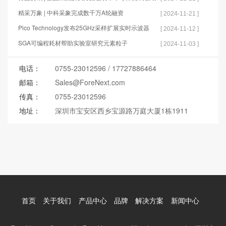
的应用
精采万象 | 中科采象完成数千万A轮融资
[ 2024-11-21 ]
Pico Technology发布25GHz采样扩展实时示波器
[ 2024-11-12 ]
SGA可编程耗材帮助实验室研究元素粒子
[ 2024-11-03 ]
电话：
0755-23012596
/
17727886464
邮箱：
Sales@ForeNext.com
传真：
0755-23012596
地址：
深圳市宝安区西乡宝源路万庭大厦1栋1911
首页
关于我们
产品中心
品牌
解决方案
新闻中心