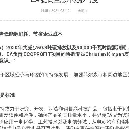
时间：2021-08-10
来源：
降低能源消耗、节省企业成本
A
）
2020
年共减少
50.3
吨碳排放以及
90,000
千瓦时能源消耗
目。
EA
负责
ECOPROFIT
项目的协调专员
Christian Kimpen
表
意识。
”
致力于区域经济与环境的可持续发展，加强菲尔森市和周边地区的
是标准
坚持致力于研究、开发、制造和销售高科技产品，包括电子负
研发软件和硬件，确保产品的高质量水平，并促使EA成为该
泛应用于电化学、工艺技术以及电信领域，从电动汽车和燃
回馈式电子负载也是可再生型。我们有责任在评估我们业务流