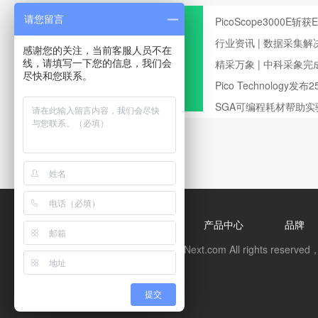
请您留言
PicoScope3000E斩
行业资讯 | 数据采集
感谢您的关注，当前客服人员不在
测试领域的应用
精采万象 | 中科采象
线，请填写一下您的信息，我们会
尽快和您联系。
Pico Technology
波器
SGA可编程耗材帮助
首页
关于我们
产品中心
品牌
ForeNext © Copyright ForeNext.com All rights
提交