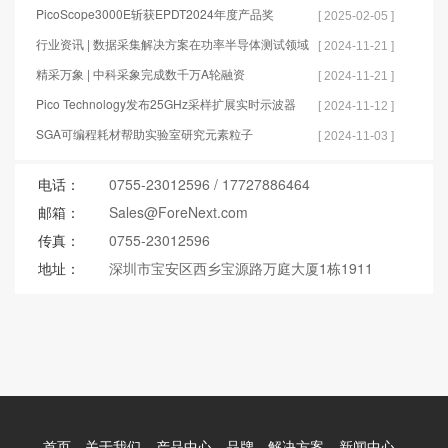
PicoScope3000E斩获EPDT2024年度产品奖
[ 2025-02-05 ]
行业资讯 | 数据采集解决方案在功率半导体测试领域
[ 2024-11-21 ]
的应用
精采万象 | 中科采象完成数千万A轮融资
[ 2024-11-21 ]
Pico Technology发布25GHz采样扩展实时示波器
[ 2024-11-12 ]
SGA可编程耗材帮助实验室研究元素粒子
[ 2024-11-03 ]
电话：
0755-23012596
/
17727886464
邮箱：
Sales@ForeNext.com
传真：
0755-23012596
地址：
深圳市宝安区西乡宝源路万庭大厦1栋1911
首页
关于我们
产品中心
品牌
解决方案
新闻中心