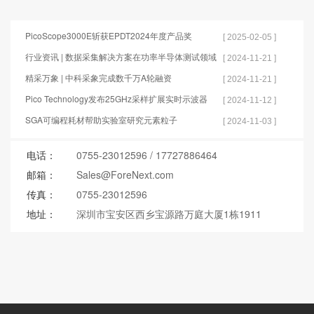
PicoScope3000E斩获EPDT2024年度产品奖
[ 2025-02-05 ]
行业资讯 | 数据采集解决方案在功率半导体测试领域
[ 2024-11-21 ]
的应用
精采万象 | 中科采象完成数千万A轮融资
[ 2024-11-21 ]
Pico Technology发布25GHz采样扩展实时示波器
[ 2024-11-12 ]
SGA可编程耗材帮助实验室研究元素粒子
[ 2024-11-03 ]
电话：
0755-23012596
/
17727886464
邮箱：
Sales@ForeNext.com
传真：
0755-23012596
地址：
深圳市宝安区西乡宝源路万庭大厦1栋1911