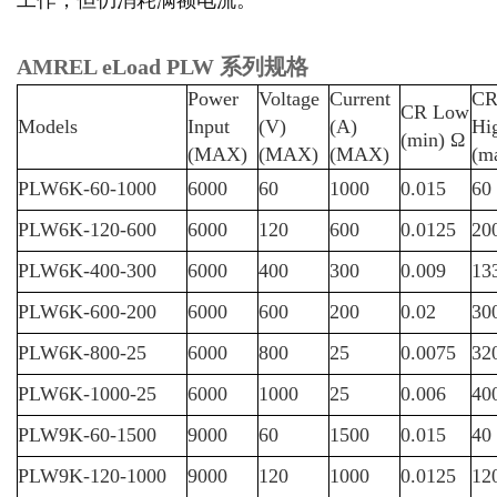
AMREL eLoad PLW 系列规格
Power
Voltage
Current
C
CR Low
Models
Input
(V)
(A)
Hi
(min) Ω
(MAX)
(MAX)
(MAX)
(m
PLW6K-60-1000
6000
60
1000
0.015
60
PLW6K-120-600
6000
120
600
0.0125
20
PLW6K-400-300
6000
400
300
0.009
13
PLW6K-600-200
6000
600
200
0.02
30
PLW6K-800-25
6000
800
25
0.0075
32
PLW6K-1000-25
6000
1000
25
0.006
40
PLW9K-60-1500
9000
60
1500
0.015
40
PLW9K-120-1000
9000
120
1000
0.0125
12