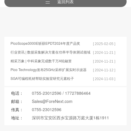
返回列表
PicoScope3000E斩获EPDT2024年度产品奖
[ 2025-02-05 ]
行业资讯 | 数据采集解决方案在功率半导体测试领域
[ 2024-11-21 ]
的应用
精采万象 | 中科采象完成数千万A轮融资
[ 2024-11-21 ]
Pico Technology发布25GHz采样扩展实时示波器
[ 2024-11-12 ]
SGA可编程耗材帮助实验室研究元素粒子
[ 2024-11-03 ]
电话：
0755-23012596
/
17727886464
邮箱：
Sales@ForeNext.com
传真：
0755-23012596
地址：
深圳市宝安区西乡宝源路万庭大厦1栋1911