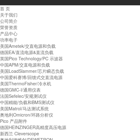
首 页
关于我们
公司简介
荣誉资质
产品中心
功率电子
美国Ametek/交直电源和负载
德国EA/直流电源&直流负载
英国Pico Technology/PC 示波器
中国APM/交直电源和负载
美国LoadSlammer/芯片瞬态负载
中国爱科赛博/回馈式交直流电源
美国ThermoFisher/冷水机
德国GMC-I/通用仪表
法国Sefelec/安规测试仪
中国精能/负载和BMS测试仪
美国Matrol/马达测试系统
奥地利Omicron/环路分析仪
Pico 产品附件
德国HEINZINGER高精度高压电源
新西兰 Cleverscope
奥地利德维创/DEWETRON