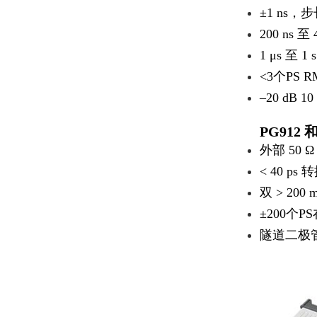
±1 ns，步
200 ns 
1 μs 至 
<3个PS
–20 dB
PG912 和
外部 50 
< 40 ps
双 > 20
±200个
隧道二极管脉