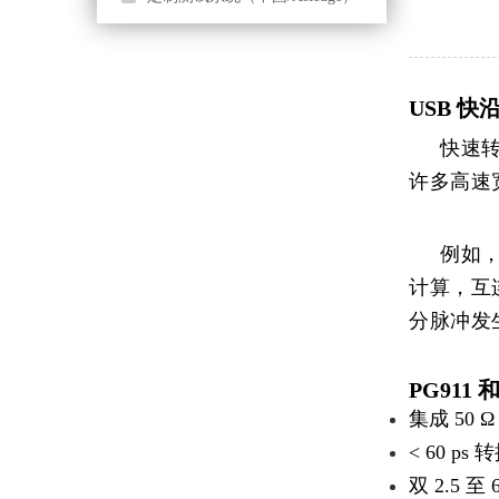
USB 
快速
许多高速
例如
计算，互
分脉冲发
PG911 和
集成 50 
< 60 ps
双 2.5 