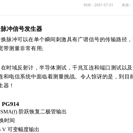
时间：2021-07-31
来源：
快沿脉冲信号发生器
转换脉冲可以在单个瞬间刺激具有广谱信号的传输路径，
宽带测量非常有用;
，在时域反射计，半导体测试，千兆互连和端口测试以及
连和电信系统中面临着测量挑战。令人惊讶的是，到目
生器！
 PG914
Ω SMA(f) 阶跃恢复二极管输出
 转换时间
至 6 V 可变幅度输出