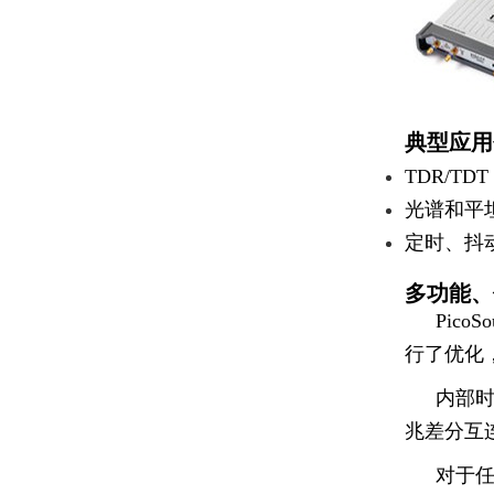
典型应用
TDR/T
光谱和平
定时、抖
多功能、
Pic
行了优化
内部
兆差分互连
对于