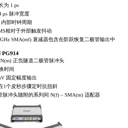
长为 1 ps
至 4 μs 脉冲宽度
1 s 内部时钟周期
 RMS相对于外部触发抖动
 10 GHz SMA(mf) 衰减器包含在阶跃恢复二极管输出中
 PG914
Ω N(m) 正负隧道二极管脉冲头
 转换时间
0 mV 固定幅度输出
PS在1个皮秒步骤定时抗扭斜
冲头随附的系列间 N(f) – SMA(m) 适配器