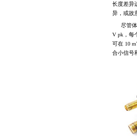
长度差异进
异，或故
尽管体
V pk，
可在 10
合小信号和